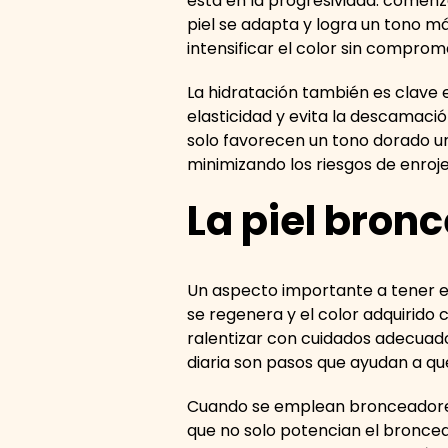
está en la progresividad: comenz
piel se adapta y logra un tono 
intensificar el color sin comprom
La hidratación también es clave 
elasticidad y evita la descamaci
solo favorecen un tono dorado un
minimizando los riesgos de enroj
La piel bron
Un aspecto importante a tener e
se regenera y el color adquirid
ralentizar con cuidados adecuado
diaria son pasos que ayudan a q
Cuando se emplean bronceadores 
que no solo potencian el broncea