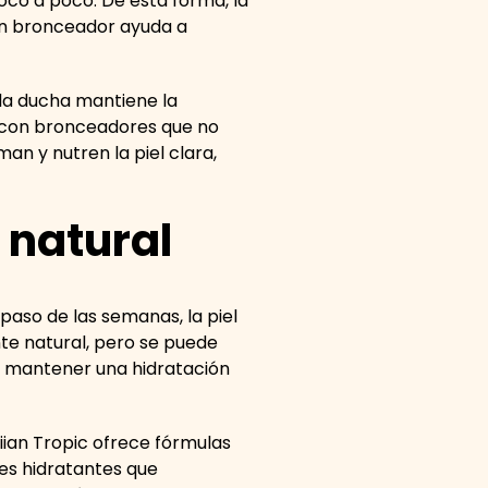
oco a poco. De esta forma, la
en bronceador ayuda a
 la ducha mantiene la
a con bronceadores que no
n y nutren la piel clara,
 natural
aso de las semanas, la piel
te natural, pero se puede
 y mantener una hidratación
ian Tropic ofrece fórmulas
tes hidratantes que