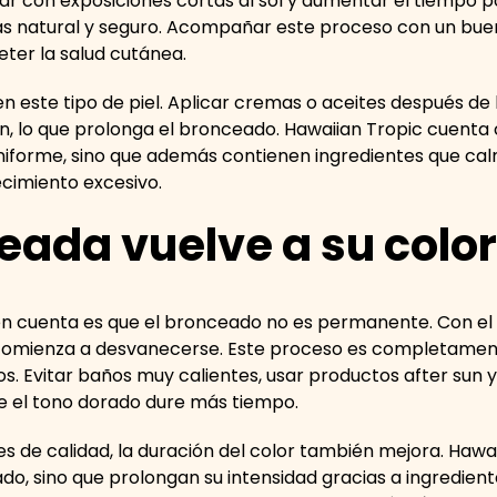
ar con exposiciones cortas al sol y aumentar el tiempo p
más natural y seguro. Acompañar este proceso con un bu
eter la salud cutánea.
en este tipo de piel. Aplicar cremas o aceites después de
ón, lo que prolonga el bronceado. Hawaiian Tropic cuent
iforme, sino que además contienen ingredientes que calma
ecimiento excesivo.
ceada vuelve a su color
n cuenta es que el bronceado no es permanente. Con el p
o comienza a desvanecerse. Este proceso es completamen
s. Evitar baños muy calientes, usar productos after sun
ue el tono dorado dure más tiempo.
de calidad, la duración del color también mejora. Hawai
do, sino que prolongan su intensidad gracias a ingredien