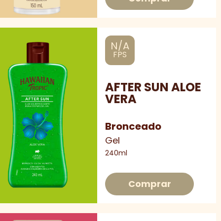
N/A
FPS
AFTER SUN ALOE
VERA
Bronceado
Gel
240ml
Comprar