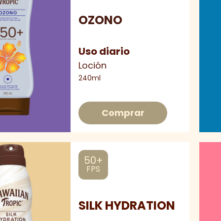
OZONO
Uso diario
Loción
240ml
Comprar
50+
FPS
SILK HYDRATION