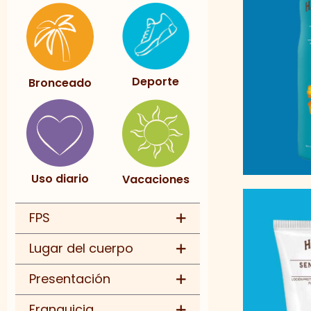
Deporte
Bronceado
Uso diario
Vacaciones
FPS
Lugar del cuerpo
10 FPS
15 FPS
Presentación
Corporal
30 FPS
Facial
Franquicia
4 FPS
Aceite