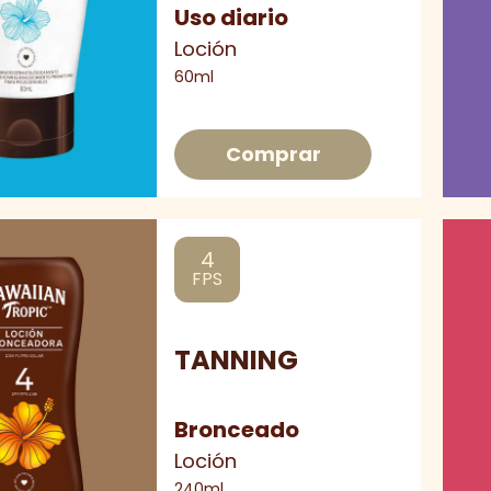
Uso diario
Loción
60ml
Comprar
4
FPS
TANNING
Bronceado
Loción
240ml