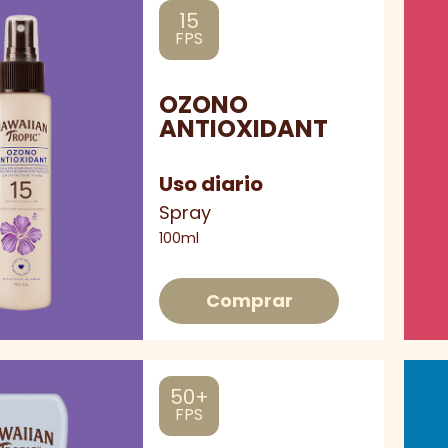
15
FPS
OZONO
ANTIOXIDANT
Uso diario
Spray
100ml
Comprar
50+
FPS